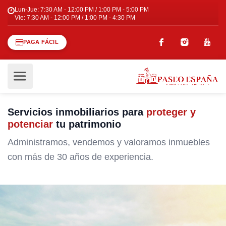
Lun-Jue: 7:30 AM - 12:00 PM / 1:00 PM - 5:00 PM
Vie: 7:30 AM - 12:00 PM / 1:00 PM - 4:30 PM
PAGA FÁCIL
Servicios inmobiliarios para
proteger y
potenciar
tu patrimonio
Administramos, vendemos y valoramos inmuebles
con más de 30 años de experiencia.